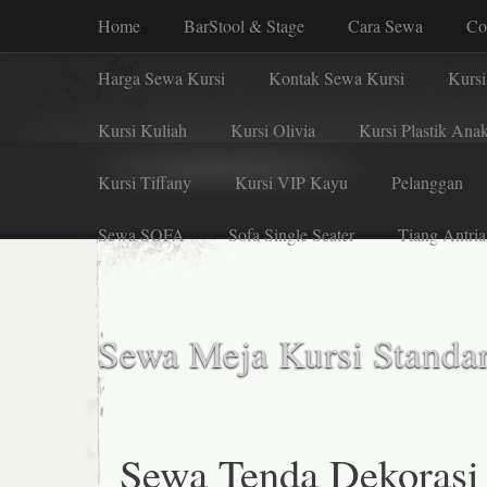
Home
BarStool & Stage
Cara Sewa
Co
Harga Sewa Kursi
Kontak Sewa Kursi
Kursi
Kursi Kuliah
Kursi Olivia
Kursi Plastik Ana
Kursi Tiffany
Kursi VIP Kayu
Pelanggan
Sewa SOFA
Sofa Single Seater
Tiang Antria
Sewa Meja Kursi Standar
Sewa Tenda Dekorasi