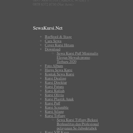
0878 8372 8730 (Nur Aeni)
SewaKursi.Net
BarStool & Stage
Cara Sewa
Cover Kursi Hitam
Download
Sewa Kursi Puff Minimalis
Elegan Mewah promo
Terbaru 2020
Foto Album
Harga Sewa Kursi
Kontak Sewa Kursi
Kursi Dealing
Kursi Direktur
Kursi Futura
Kursi Kuliah
Kursi Olivia
Kursi Plastik Anak
Kursi Puff
Kursi Scramble
Kursi Silang
Kursi Tiffany
Sewa Kursi Tiffany Bekasi
Berkualitas dan Profesional
pelayanan Se-Jabodetabek
Kursi VIP Kayu