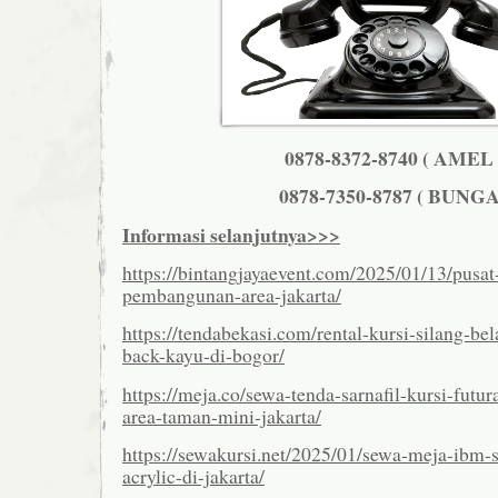
0878-8372-8740 ( AMEL 
0878-7350-8787 ( BUNGA
Informasi selanjutnya>>>
https://bintangjayaevent.com/2025/01/13/pusat
pembangunan-area-jakarta/
https://tendabekasi.com/rental-kursi-silang-be
back-kayu-di-bogor/
https://meja.co/sewa-tenda-sarnafil-kursi-futu
area-taman-mini-jakarta/
https://sewakursi.net/2025/01/sewa-meja-ibm-se
acrylic-di-jakarta/