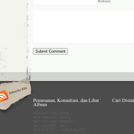
Website
Pemesanan, Konsultasi, dan Lihat
Cari Disini
Album
0878 8537 7555 ( TITIN )
0878 7899 4040 ( WITA)
0857 7733 3808 ( SHEILA )
0812 8620 3076 ( EKA )
0878 7752 0712 ( ABDUL WASIT)
0895 3606 07518 ( ABDUL WASIT )