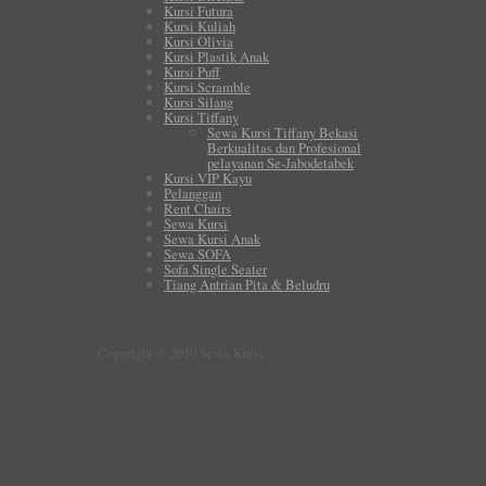
Kursi Futura
Kursi Kuliah
Kursi Olivia
Kursi Plastik Anak
Kursi Puff
Kursi Scramble
Kursi Silang
Kursi Tiffany
Sewa Kursi Tiffany Bekasi
Berkualitas dan Profesional
pelayanan Se-Jabodetabek
Kursi VIP Kayu
Pelanggan
Rent Chairs
Sewa Kursi
Sewa Kursi Anak
Sewa SOFA
Sofa Single Seater
Tiang Antrian Pita & Beludru
Copyright © 2010 Sewa Kursi