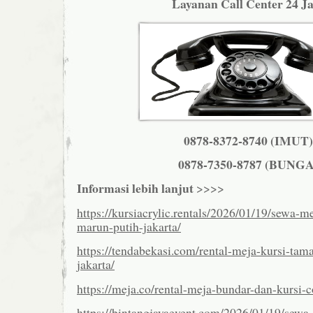
Layanan Call Center 24 J
0878-8372-8740 (IMUT)
0878-7350-8787 (BUNGA
Informasi lebih lanjut
>>>>
https://kursiacrylic.rentals/2026/01/19/sewa-me
marun-putih-jakarta/
https://tendabekasi.com/rental-meja-kursi-tama
jakarta/
https://meja.co/rental-meja-bundar-dan-kursi-c
https://bintangjayaevent.com/2026/01/19/sewa