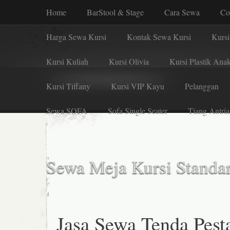
Home
BarStool & Stage
Cara Sewa
Co
Harga Sewa Kursi
Kontak Sewa Kursi
Kursi
Kursi Kuliah
Kursi Olivia
Kursi Plastik Ana
Kursi Tiffany
Kursi VIP Kayu
Pelanggan
Sewa SOFA
Sofa Single Seater
Tiang Antria
Sewa Meja Kursi Standar
Jasa Sewa Tenda Pest