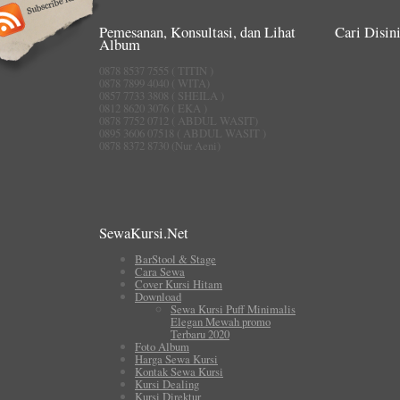
Pemesanan, Konsultasi, dan Lihat
Cari Disini
Album
0878 8537 7555 ( TITIN )
0878 7899 4040 ( WITA)
0857 7733 3808 ( SHEILA )
0812 8620 3076 ( EKA )
0878 7752 0712 ( ABDUL WASIT)
0895 3606 07518 ( ABDUL WASIT )
0878 8372 8730 (Nur Aeni)
SewaKursi.Net
BarStool & Stage
Cara Sewa
Cover Kursi Hitam
Download
Sewa Kursi Puff Minimalis
Elegan Mewah promo
Terbaru 2020
Foto Album
Harga Sewa Kursi
Kontak Sewa Kursi
Kursi Dealing
Kursi Direktur