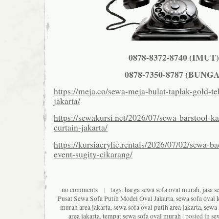
0878-8372-8740 (IMUT)
0878-7350-8787 (BUNGA
https://meja.co/sewa-meja-bulat-taplak-gold-te
jakarta/
https://sewakursi.net/2026/07/sewa-barstool-ka
curtain-jakarta/
https://kursiacrylic.rentals/2026/07/02/sewa-b
event-sugity-cikarang/
no comments
| tags:
harga sewa sofa oval murah
,
jasa s
Pusat Sewa Sofa Putih Model Oval Jakarta
,
sewa sofa oval k
murah area jakarta
,
sewa sofa oval putih area jakarta
,
sewa 
area jakarta
,
tempat sewa sofa oval murah
| posted in
se