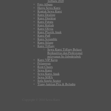
Terbaru 2020
Foto Album
Harga Sewa Kursi
Kontak Sewa Kursi
Kursi Dealing
Kursi Direktur
Kursi Futura
Kursi Kuliah
Kursi Olivia
Kursi Plastik Anak
Kursi Puff
Kursi Scramble
Kursi Silang
Kursi Tiffany
Sewa Kursi Tiffany Bekasi
Berkualitas dan Profesional
pelayanan Se-Jabodetabek
Kursi VIP Kayu
Pelanggan
Rent Chairs
Sewa Kursi
Sewa Kursi Anak
Sewa SOFA
Sofa Single Seater
Tiang Antrian Pita & Beludru
Copyright © 2010 Sewa Kursi