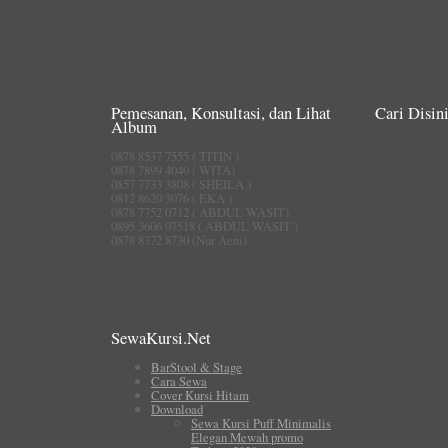
Pemesanan, Konsultasi, dan Lihat
Cari Disini
Album
0878 8537 7555 ( TITIN )
0878 7899 4040 ( WITA)
0857 7733 3808 ( SHEILA )
0812 8620 3076 ( EKA )
0878 7752 0712 ( ABDUL WASIT)
0895 3606 07518 ( ABDUL WASIT )
0878 8372 8730 (Nur Aeni)
SewaKursi.Net
BarStool & Stage
Cara Sewa
Cover Kursi Hitam
Download
Sewa Kursi Puff Minimalis
Elegan Mewah promo