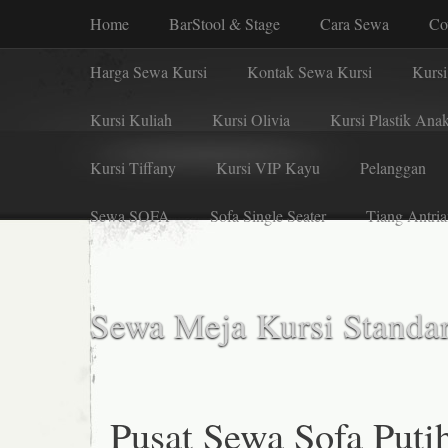
Home
BarStool & Stage
Cara Sewa
Co
Harga Sewa Kursi
Kontak Sewa Kursi
Kursi
Kursi Kuliah
Kursi Olivia
Kursi Plastik Ana
Kursi Tiffany
Kursi VIP Kayu
Pelanggan
Sewa SOFA
Sofa Single Seater
Tiang Antria
Sewa Meja Kursi Standar
Pusat Sewa Sofa Puti