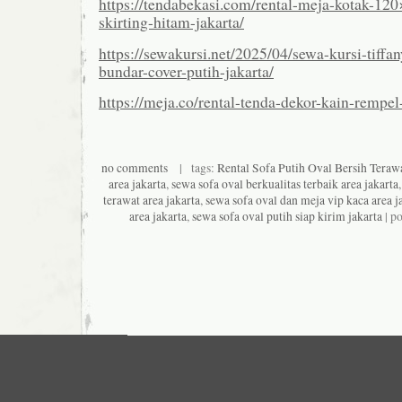
https://tendabekasi.com/rental-meja-kotak-12
skirting-hitam-jakarta/
https://sewakursi.net/2025/04/sewa-kursi-tiffa
bundar-cover-putih-jakarta/
https://meja.co/rental-tenda-dekor-kain-rempel-
no comments
| tags:
Rental Sofa Putih Oval Bersih Terawa
area jakarta
,
sewa sofa oval berkualitas terbaik area jakarta
terawat area jakarta
,
sewa sofa oval dan meja vip kaca area j
area jakarta
,
sewa sofa oval putih siap kirim jakarta
| p