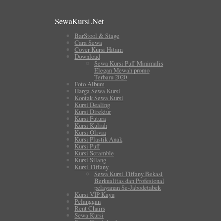
SewaKursi.Net
BarStool & Stage
Cara Sewa
Cover Kursi Hitam
Download
Sewa Kursi Puff Minimalis
Elegan Mewah promo
Terbaru 2020
Foto Album
Harga Sewa Kursi
Kontak Sewa Kursi
Kursi Dealing
Kursi Direktur
Kursi Futura
Kursi Kuliah
Kursi Olivia
Kursi Plastik Anak
Kursi Puff
Kursi Scramble
Kursi Silang
Kursi Tiffany
Sewa Kursi Tiffany Bekasi
Berkualitas dan Profesional
pelayanan Se-Jabodetabek
Kursi VIP Kayu
Pelanggan
Rent Chairs
Sewa Kursi