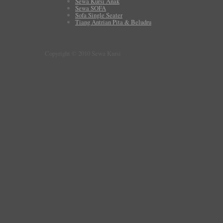
Sewa Kursi Anak
Sewa SOFA
Sofa Single Seater
Tiang Antrian Pita & Beludru
Copyright © 2010 Sewa Kursi