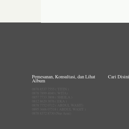
Pemesanan, Konsultasi, dan Lihat
Cari Disini
Album
0878 8537 7555 ( TITIN )
0878 7899 4040 ( WITA)
0857 7733 3808 ( SHEILA )
0812 8620 3076 ( EKA )
0878 7752 0712 ( ABDUL WASIT)
0895 3606 07518 ( ABDUL WASIT )
0878 8372 8730 (Nur Aeni)