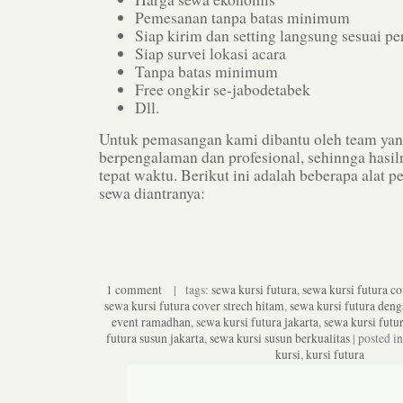
Pemesanan tanpa batas minimum
Siap kirim dan setting langsung sesuai p
Siap survei lokasi acara
Tanpa batas minimum
Free ongkir se-jabodetabek
Dll.
Untuk pemasangan kami dibantu oleh team yan
berpengalaman dan profesional, sehinnga hasiln
tepat waktu. Berikut ini adalah beberapa alat p
sewa diantranya:
1 comment
| tags:
sewa kursi futura
,
sewa kursi futura co
sewa kursi futura cover strech hitam
,
sewa kursi futura deng
event ramadhan
,
sewa kursi futura jakarta
,
sewa kursi futur
futura susun jakarta
,
sewa kursi susun berkualitas
| posted i
kursi
,
kursi futura