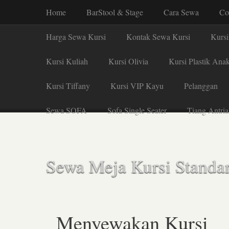
Home
BarStool & Stage
Cara Sewa
Co
Harga Sewa Kursi
Kontak Sewa Kursi
Kursi
Kursi Kuliah
Kursi Olivia
Kursi Plastik Ana
Kursi Tiffany
Kursi VIP Kayu
Pelanggan
Sewa SOFA
Sofa Single Seater
Tiang Antria
Sewa Meja Kursi Standar
Menyewakan Kursi