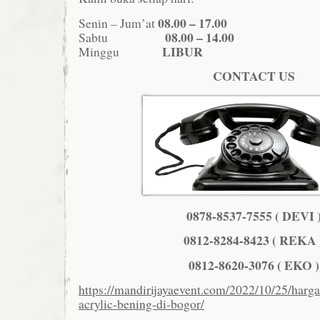
08.00 – 17.00
Senin – Jum’at
08.00 – 14.00
Sabtu
LIBUR
Minggu
CONTACT US
0878-8537-7555 ( DEVI 
0812-8284-8423 ( REKA 
0812-8620-3076 ( EKO )
https://mandirijayaevent.com/2022/10/25/harga
acrylic-bening-di-bogor/