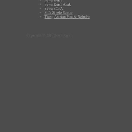
Sewa Kursi Anak
Sewa SOFA
Sofa Single Seater
Tiang Antrian Pita & Beludru
Copyright © 2010 Sewa Kursi