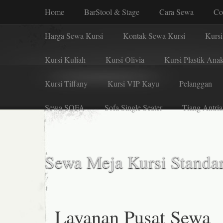
Home
BarStool & Stage
Cara Sewa
Co
Harga Sewa Kursi
Kontak Sewa Kursi
Kursi
Kursi Kuliah
Kursi Olivia
Kursi Plastik Ana
Kursi Tiffany
Kursi VIP Kayu
Pelanggan
Sewa SOFA
Sofa Single Seater
Tiang Antria
Sewa Meja Kursi Standar
Layanan Pusat Sewa