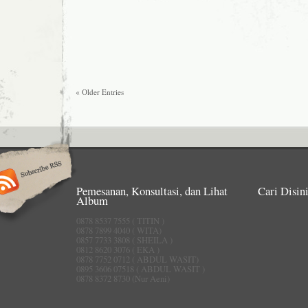
« Older Entries
Pemesanan, Konsultasi, dan Lihat
Cari Disini
Album
0878 8537 7555 ( TITIN )
0878 7899 4040 ( WITA)
0857 7733 3808 ( SHEILA )
0812 8620 3076 ( EKA )
0878 7752 0712 ( ABDUL WASIT)
0895 3606 07518 ( ABDUL WASIT )
0878 8372 8730 (Nur Aeni)