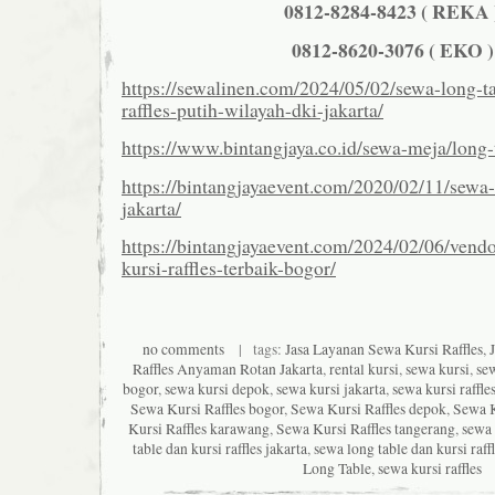
0812-8284-8423 ( REKA 
0812-8620-3076 ( EKO )
https://sewalinen.com/2024/05/02/sewa-long-ta
raffles-putih-wilayah-dki-jakarta/
https://www.bintangjaya.co.id/sewa-meja/long-
https://bintangjayaevent.com/2020/02/11/sewa
jakarta/
https://bintangjayaevent.com/2024/02/06/vend
kursi-raffles-terbaik-bogor/
no comments
| tags:
Jasa Layanan Sewa Kursi Raffles
,
Raffles Anyaman Rotan Jakarta
,
rental kursi
,
sewa kursi
,
sew
bogor
,
sewa kursi depok
,
sewa kursi jakarta
,
sewa kursi raffle
Sewa Kursi Raffles bogor
,
Sewa Kursi Raffles depok
,
Sewa K
Kursi Raffles karawang
,
Sewa Kursi Raffles tangerang
,
sewa 
table dan kursi raffles jakarta
,
sewa long table dan kursi raffl
Long Table
,
sewa kursi raffles