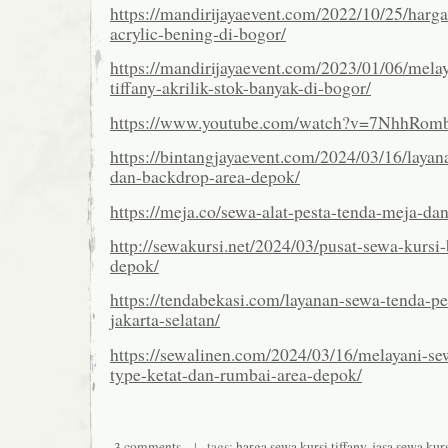
https://mandirijayaevent.com/2022/10/25/harga
acrylic-bening-di-bogor/
https://mandirijayaevent.com/2023/01/06/mela
tiffany-akrilik-stok-banyak-di-bogor/
https://www.youtube.com/watch?v=7NhhRo
https://bintangjayaevent.com/2024/03/16/laya
dan-backdrop-area-depok/
https://meja.co/sewa-alat-pesta-tenda-meja-dan
http://sewakursi.net/2024/03/pusat-sewa-kursi-
depok/
https://tendabekasi.com/layanan-sewa-tenda-pe
jakarta-selatan/
https://sewalinen.com/2024/03/16/melayani-se
type-ketat-dan-rumbai-area-depok/
3 comments
| tags:
harga sewa kursi tiffany
,
jasa sewa kurs