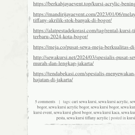
https://berkahjayaevent.top/kursi-acrylic-benin
https://mandirijayaevent.com/2023/01/06/mela
tiffany-akrilik-stok-banyak-di-bogor/
https://alatpestadekorasi.com/tag/rental-kursi-t
terbaru-2024-kota-bogor/
https://meja.co/pusat-sewa-meja-berkualitas-di
http://sewakursi.net/2024/03/spesialis-pusat-s
murah-dan-lengkap-jakarta/
https://tendabekasi.com/spesialis-menyewakan
hajatan-di-jakarta/
5 comments
| tags:
cari sewa kursi
,
sewa kursi acrylic
,
sew
bogor
,
sewa kursi acrylic bogor
,
sewa kursi bogor
,
sewa kur
kursi event
,
sewa kursi ghost bogor
,
sewa kursi kaca
,
sewa kur
pesta
,
sewa kursi tiffany acrylic
| posted in
kurs