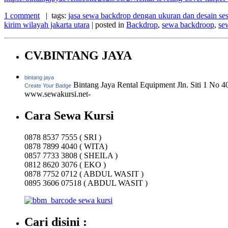
1 comment
| tags:
jasa sewa backdrop dengan ukuran dan desain se
kirim wilayah jakarta utara
| posted in
Backdrop
,
sewa backdroop
,
se
CV.BINTANG JAYA
bintang jaya
Bintang Jaya Rental Equipment Jln. Siti 1 No 
Create Your Badge
www.sewakursi.net-
Cara Sewa Kursi
0878 8537 7555 ( SRI )
0878 7899 4040 ( WITA)
0857 7733 3808 ( SHEILA )
0812 8620 3076 ( EKO )
0878 7752 0712 ( ABDUL WASIT )
0895 3606 07518 ( ABDUL WASIT )
Cari disini :