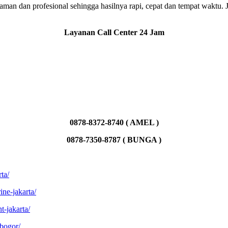
an dan profesional sehingga hasilnya rapi, cepat dan tempat waktu. J
Layanan Call Center 24 Jam
0878-8372-8740 ( AMEL )
0878-7350-8787 ( BUNGA )
ta/
ine-jakarta/
t-jakarta/
-bogor/