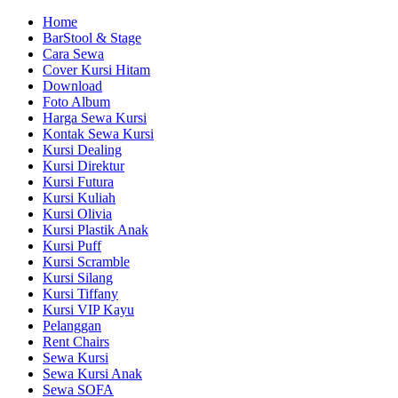
Home
BarStool & Stage
Cara Sewa
Cover Kursi Hitam
Download
Foto Album
Harga Sewa Kursi
Kontak Sewa Kursi
Kursi Dealing
Kursi Direktur
Kursi Futura
Kursi Kuliah
Kursi Olivia
Kursi Plastik Anak
Kursi Puff
Kursi Scramble
Kursi Silang
Kursi Tiffany
Kursi VIP Kayu
Pelanggan
Rent Chairs
Sewa Kursi
Sewa Kursi Anak
Sewa SOFA