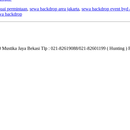
suai permintaan
,
sewa backdrop area jakarta
,
sewa backdrop event byd a
wa backdrop
40 Mustika Jaya Bekasi Tlp : 021-82619088/021-82601199 ( Hunting ) 