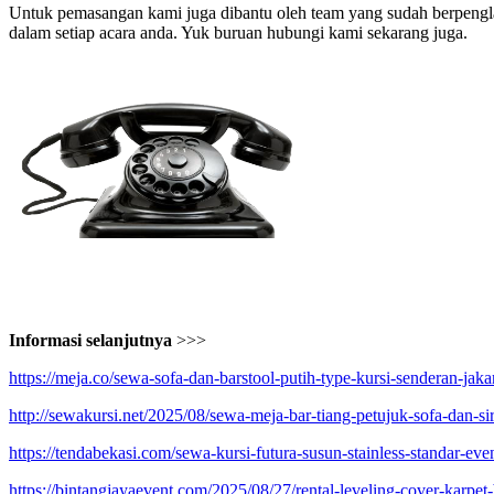
Untuk pemasangan kami juga dibantu oleh team yang sudah berpenglam
dalam setiap acara anda. Yuk buruan hubungi kami sekarang juga.
Informasi selanjutnya
>>>
https://meja.co/sewa-sofa-dan-barstool-putih-type-kursi-senderan-jakar
http://sewakursi.net/2025/08/sewa-meja-bar-tiang-petujuk-sofa-dan-sir
https://tendabekasi.com/sewa-kursi-futura-susun-stainless-standar-even
https://bintangjayaevent.com/2025/08/27/rental-leveling-cover-karpet