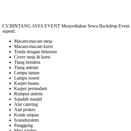
CV.BINTANG JAYA EVENT Menyediakan Sewa Backdrop Event BYD Plui
seperti:
Macam-macam meja
Macam-macam kursi
Tenda dengan dekorasi
Cover meja & kursi
Tiang bendera
Tiang antrian
Lampu taman
Lampu sosrot
Karpet buana
Karpet permadani
Rumput sintetis
Sajadah masjid
Alat catering
Alat prokes
Kotak ampau
Soundsystem
Panggung
Mini garden