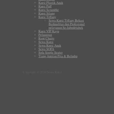
Kursi Plastik Anak
Kursi Puff
Kursi Scramble
Kursi Silang
Kursi Tiffany
Sewa Kursi Tiffany Bekasi
Berkualitas dan Profesional
pelayanan Se-Jabodetabek
Kursi VIP Kayu
Pelanggan
Rent Chairs
Sewa Kursi
Sewa Kursi Anak
Sewa SOFA
Sofa Single Seater
Tiang Antrian Pita & Beludru
Copyright © 2010 Sewa Kursi