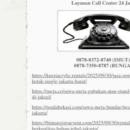
Layanan Call Center 24 J
0878-8372-8740 (IMUT)
0878-7350-8787 (BUNGA
https://kursiacrylic.rentals/2025/09/30/jasa-se
kotak-single-jakarta-barat/
https://meja.co/sewa-meja-gubukan-atau-stand
di-jaksel/
https://tendabekasi.com/sewa-meja-bundar-bes
jakarta/
https://bintangjayaevent.com/2025/09/30/rental
berkualitas-bahan-tebal-jakarta/