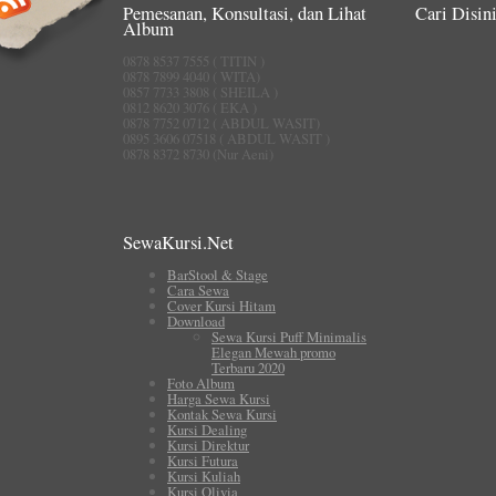
Pemesanan, Konsultasi, dan Lihat
Cari Disini
Album
0878 8537 7555 ( TITIN )
0878 7899 4040 ( WITA)
0857 7733 3808 ( SHEILA )
0812 8620 3076 ( EKA )
0878 7752 0712 ( ABDUL WASIT)
0895 3606 07518 ( ABDUL WASIT )
0878 8372 8730 (Nur Aeni)
SewaKursi.Net
BarStool & Stage
Cara Sewa
Cover Kursi Hitam
Download
Sewa Kursi Puff Minimalis
Elegan Mewah promo
Terbaru 2020
Foto Album
Harga Sewa Kursi
Kontak Sewa Kursi
Kursi Dealing
Kursi Direktur
Kursi Futura
Kursi Kuliah
Kursi Olivia