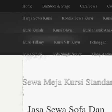
Home
BarStool & Stage
Cara Sewa
Co
Harga Sewa Kursi
Kontak Sewa Kursi
Kursi
Kursi Kuliah
Kursi Olivia
Kursi Plastik Ana
Kursi Tiffany
Kursi VIP Kayu
Pelanggan
Sewa SOFA
Sofa Single Seater
Tiang Antria
Sewa Meja Kursi Standar
Jasa Sewa Sofa Dan