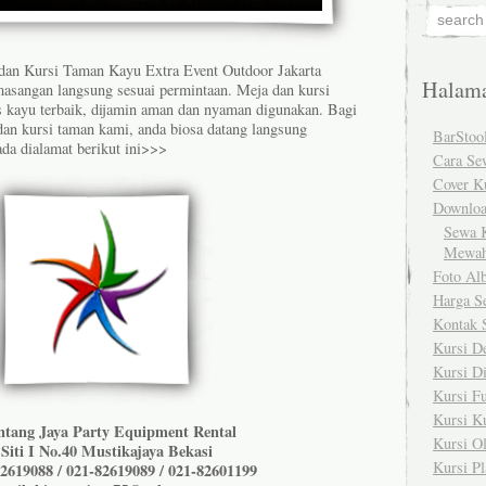
dan Kursi Taman Kayu Extra Event Outdoor Jakarta
Halam
asangan langsung sesuai permintaan. Meja dan kursi
s kayu terbaik, dijamin aman dan nyaman digunakan. Bagi
an kursi taman kami, anda biosa datang langsung
BarStoo
da dialamat berikut ini>>>
Cara Se
Cover K
Downlo
Sewa K
Mewah
Foto Al
Harga S
Kontak 
Kursi D
Kursi Di
Kursi Fu
Kursi K
ntang Jaya Party Equipment Rental
Kursi Ol
. Siti I No.40 Mustikajaya Bekasi
Kursi Pl
2619088 / 021-82619089 / 021-82601199