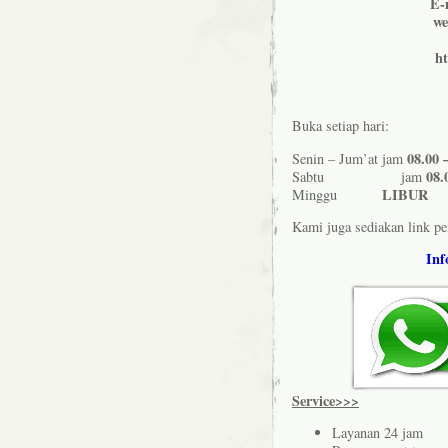
E-
we
h
Buka setiap hari:
08.00 
Senin – Jum’at jam
08.
Sabtu jam
LIBUR
Minggu
Kami juga sediakan link p
Inf
Service>>>
Layanan 24 jam