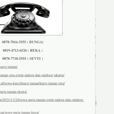
0878-7016-5555 ( BUNGA)
0819-4713-6526 ( REKA )
0878-7718-5555 ( SEVTI )
/kursi-taman/
taman-xtra-event-indoor-dan-outdoor-jakarta/
.id/sewa-kursi/kursi-taman/kursi-taman-xtra/
s/meja-taman-ekstra/
om/2021/11/24/sewa-meja-taman-event-indoor-dan-outdoor-
d/tag/sewa-meja-taman-kayu/