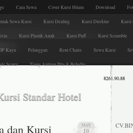
age
Cara Sewa
Cover Kursi Hitam
Download
Fo
ntak Sewa Kursi
Kursi Dealing
Kursi Direktur
Kursi 
ivia
Kursi Plastik Anak
Kursi Puff
Kursi Scramble
VIP Kayu
Pelanggan
Rent Chairs
Sewa Kursi
Se
gle Seater
Tiang Antrian Pita & Beludru
8261.90.88
ursi Standar Hotel
a dan Kursi
CV.BI
MAY
10