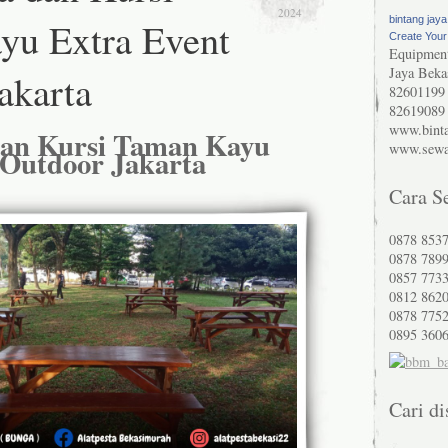
2024
yu Extra Event
bintang jaya
Create You
Equipment
Jaya Beka
akarta
82601199 
82619089
www.binta
dan Kursi Taman Kayu
www.sewak
 Outdoor Jakarta
Cara S
0878 8537
0878 789
0857 773
0812 8620
0878 775
0895 360
Cari di