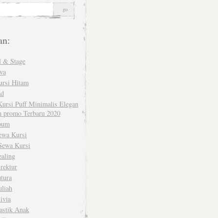
an:
l & Stage
wa
ursi Hitam
ad
ursi Puff Minimalis Elegan
 promo Terbaru 2020
bum
ewa Kursi
Sewa Kursi
ealing
rektur
tura
uliah
ivia
astik Anak