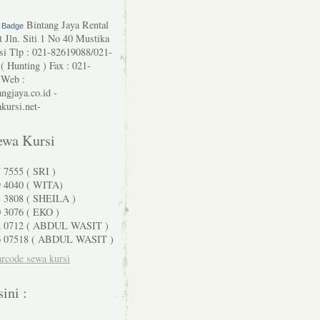
Bintang Jaya Rental
r Badge
 Jln. Siti 1 No 40 Mustika
si Tlp : 021-82619088/021-
( Hunting ) Fax : 021-
 Web :
ngjaya.co.id -
ursi.net-
ewa Kursi
 7555 ( SRI )
9 4040 ( WITA)
3 3808 ( SHEILA )
 3076 ( EKO )
2 0712 ( ABDUL WASIT )
6 07518 ( ABDUL WASIT )
sini :