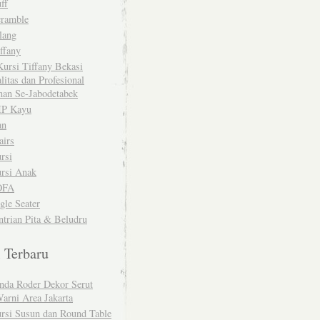
ff
cramble
lang
ffany
ursi Tiffany Bekasi
litas dan Profesional
nan Se-Jabodetabek
IP Kayu
an
airs
rsi
rsi Anak
OFA
gle Seater
trian Pita & Beludru
l Terbaru
nda Roder Dekor Serut
arni Area Jakarta
rsi Susun dan Round Table