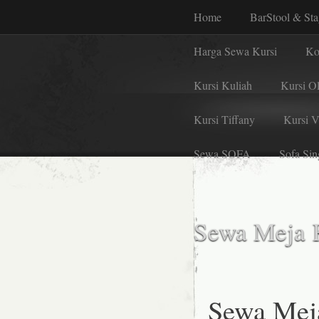
Home
BarStool & St
Harga Sewa Kursi
Ko
Kursi Kuliah
Kursi Ol
Kursi Tiffany
Kursi 
Sewa SOFA
Sofa Sin
Sewa Meja K
Sewa Mej