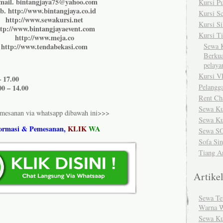
mail. bintangjaya75@yahoo.com
Kursi Pu
b. http://www.bintangjaya.co.id
Kursi S
http://www.sewakursi.net
Kursi Si
ttp://www.bintangjayaevent.com
Kursi Ti
http://www.meja.co
http://www.tendabekasi.com
Sewa K
Berkua
pelaya
Kursi V
– 17.00
Pelangg
00 – 14.00
Rent Ch
Sewa Ku
emesanan via whatsapp dibawah ini>>>
Sewa Ku
ormasi & Pemesanan,
KLIK
WA
Sewa S
Sofa Sin
Tiang An
Artike
Sewa Te
Warna W
Sewa Ku