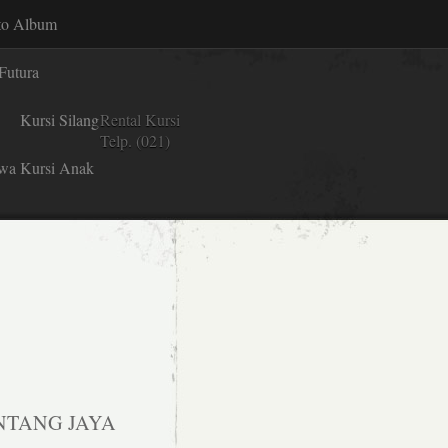
to Album
Futura
Kursi Silang
Rental Kursi
Telp. (021)
wa Kursi Anak
NTANG JAYA