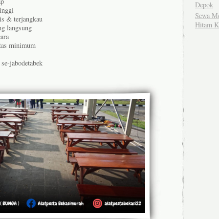
ap
Depok
inggi
Sewa Me
s & terjangkau
Hitam K
ing langsung
cara
atas minimum
 se-jabodetabek