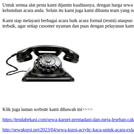
Untuk semua alat pesta kami dijamin kualitasnya, dengan harga sewa
kebutuhan acara anda. Selain itu kami juga kami dibantu team yang
Kami siap melayani berbagai acara baik acara formal (resmi) ataupun
terbaik, agar setiap cusomer nyaman dan puas dengan pelayanan kami, 
Klik juga laman website kami dibawah ini>>>>
https://tendabekasi.com/sewa-karpet-permadani-dan-meja-lesehan-ca
http://sewakursi.net/2023/04/sewa-kursi-acrylic-kaca-untuk-acara-exlu