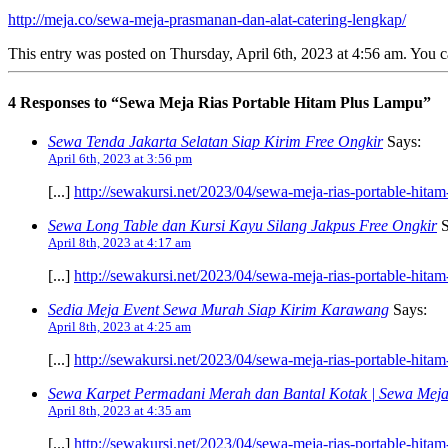
http://meja.co/sewa-meja-prasmanan-dan-alat-catering-lengkap/
This entry was posted on Thursday, April 6th, 2023 at 4:56 am. You c
4 Responses to “Sewa Meja Rias Portable Hitam Plus Lampu”
Sewa Tenda Jakarta Selatan Siap Kirim Free Ongkir
Says:
April 6th, 2023 at 3:56 pm
[...]
http://sewakursi.net/2023/04/sewa-meja-rias-portable-hitam
Sewa Long Table dan Kursi Kayu Silang Jakpus Free Ongkir
S
April 8th, 2023 at 4:17 am
[...]
http://sewakursi.net/2023/04/sewa-meja-rias-portable-hitam
Sedia Meja Event Sewa Murah Siap Kirim Karawang
Says:
April 8th, 2023 at 4:25 am
[...]
http://sewakursi.net/2023/04/sewa-meja-rias-portable-hitam
Sewa Karpet Permadani Merah dan Bantal Kotak | Sewa Meja 
April 8th, 2023 at 4:35 am
[...]
http://sewakursi.net/2023/04/sewa-meja-rias-portable-hitam