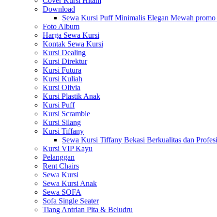
Cover Kursi Hitam
Download
Sewa Kursi Puff Minimalis Elegan Mewah promo
Foto Album
Harga Sewa Kursi
Kontak Sewa Kursi
Kursi Dealing
Kursi Direktur
Kursi Futura
Kursi Kuliah
Kursi Olivia
Kursi Plastik Anak
Kursi Puff
Kursi Scramble
Kursi Silang
Kursi Tiffany
Sewa Kursi Tiffany Bekasi Berkualitas dan Profes
Kursi VIP Kayu
Pelanggan
Rent Chairs
Sewa Kursi
Sewa Kursi Anak
Sewa SOFA
Sofa Single Seater
Tiang Antrian Pita & Beludru