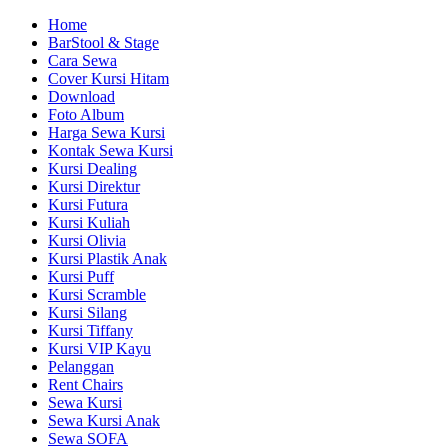
Home
BarStool & Stage
Cara Sewa
Cover Kursi Hitam
Download
Foto Album
Harga Sewa Kursi
Kontak Sewa Kursi
Kursi Dealing
Kursi Direktur
Kursi Futura
Kursi Kuliah
Kursi Olivia
Kursi Plastik Anak
Kursi Puff
Kursi Scramble
Kursi Silang
Kursi Tiffany
Kursi VIP Kayu
Pelanggan
Rent Chairs
Sewa Kursi
Sewa Kursi Anak
Sewa SOFA