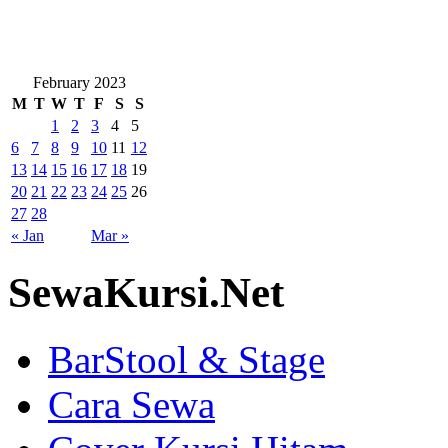
February 2023
M
T
W
T
F
S
S
1
2
3
4
5
6
7
8
9
10
11
12
13
14
15
16
17
18
19
20
21
22
23
24
25
26
27
28
« Jan
Mar »
SewaKursi.Net
BarStool & Stage
Cara Sewa