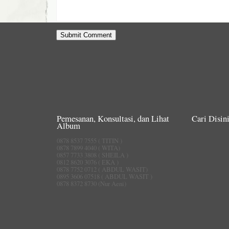
Pemesanan, Konsultasi, dan Lihat
Cari Disini
Album
0878 8537 7555 ( TITIN )
0878 7899 4040 ( WITA)
0857 7733 3808 ( SHEILA )
0812 8620 3076 ( EKA )
0878 7752 0712 ( ABDUL WASIT)
0895 3606 07518 ( ABDUL WASIT )
0878 8372 8730 (Nur Aeni)