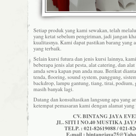
Setiap produk yang kami sewakan, telah melal
yang ketat sebelum pengiriman, jadi jangan kh
kualitasnya. Kami dapat pastikan barang yang 
yang terbaik.
Selain kursi futura dan jenis kursi lainnya, kam
beberapa jenis alat pesta, alat catering, dan ala
amda sewa kapan pun anda mau. Berikut dianta
tenda, flooring, sound system, panggung, siste
backdrop, lampu gantung, tiang, tirai, podium, g
masih banyak lagi.
Datang dan konsultasikan langsung apa yang a
ketempat pemasaran kami dengan alamat yang te
CV. BINTANG JAYA EV
JL. SITI I NO.40 MUSTIKA JA
TELP. : 021-82619088 / 021-8
E-mail : bintangjaya75@Yah