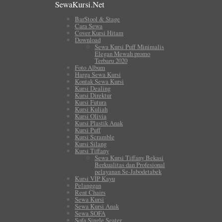
SewaKursi.Net
BarStool & Stage
Cara Sewa
Cover Kursi Hitam
Download
Sewa Kursi Puff Minimalis
Elegan Mewah promo
Terbaru 2020
Foto Album
Harga Sewa Kursi
Kontak Sewa Kursi
Kursi Dealing
Kursi Direktur
Kursi Futura
Kursi Kuliah
Kursi Olivia
Kursi Plastik Anak
Kursi Puff
Kursi Scramble
Kursi Silang
Kursi Tiffany
Sewa Kursi Tiffany Bekasi
Berkualitas dan Profesional
pelayanan Se-Jabodetabek
Kursi VIP Kayu
Pelanggan
Rent Chairs
Sewa Kursi
Sewa Kursi Anak
Sewa SOFA
Sofa Single Seater