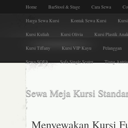
Home
BarStool & Stage
Cara Sewa
Co
Harga Sewa Kursi
Kontak Sewa Kursi
Kursi
Kursi Kuliah
Kursi Olivia
Kursi Plastik Ana
Kursi Tiffany
Kursi VIP Kayu
Pelanggan
Sewa SOFA
Sofa Single Seater
Tiang Antria
Sewa Meja Kursi Standar
Menyewakan Kursi Fu