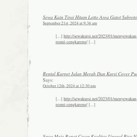
Sewa Kain Tirai Hitam Lotto Area Gatot Subroto
September 21st, 2024 at 9:36 am
[...]
http://sewakursi.net/2023/01/menyewakan-
resmi-cengkareng/
[...]
Rental Karpet Jalan Merah Dan Kursi Cover Put
Says:
October 12th, 2024 at 12:30 pm
[...]
http://sewakursi.net/2023/01/menyewakan-
resmi-cengkareng/
[...]
Sewa Meja Rapat Cover Kualitas Unggul Bisa N