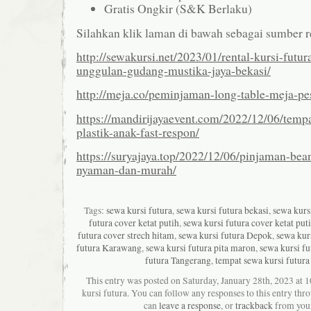
Gratis Ongkir (S&K Berlaku)
Silahkan klik laman di bawah sebagai sumber 
http://sewakursi.net/2023/01/rental-kursi-futu
unggulan-gudang-mustika-jaya-bekasi/
http://meja.co/peminjaman-long-table-meja-pe
https://mandirijayaevent.com/2022/12/06/temp
plastik-anak-fast-respon/
https://suryajaya.top/2022/12/06/pinjaman-bea
nyaman-dan-murah/
Tags:
sewa kursi futura
,
sewa kursi futura bekasi
,
sewa kurs
futura cover ketat putih
,
sewa kursi futura cover ketat put
futura cover strech hitam
,
sewa kursi futura Depok
,
sewa kurs
futura Karawang
,
sewa kursi futura pita maron
,
sewa kursi f
futura Tangerang
,
tempat sewa kursi futura 
This entry was posted on Saturday, January 28th, 2023 at 1
kursi futura. You can follow any responses to this entry thr
can
leave a response
, or
trackback
from your