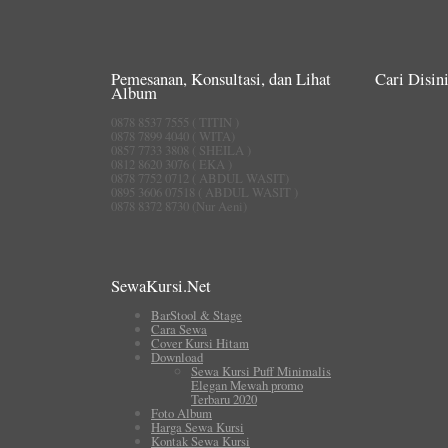
Pemesanan, Konsultasi, dan Lihat
Cari Disini
Album
0878 8537 7555 ( TITIN )
0878 7899 4040 ( WITA)
0857 7733 3808 ( SHEILA )
0812 8620 3076 ( EKA )
0878 7752 0712 ( ABDUL WASIT)
0895 3606 07518 ( ABDUL WASIT )
0878 8372 8730 (Nur Aeni)
SewaKursi.Net
BarStool & Stage
Cara Sewa
Cover Kursi Hitam
Download
Sewa Kursi Puff Minimalis
Elegan Mewah promo
Terbaru 2020
Foto Album
Harga Sewa Kursi
Kontak Sewa Kursi