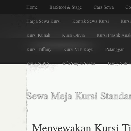
Home
BarStool & Stage
Cara Sewa
Co
Harga Sewa Kursi
Kontak Sewa Kursi
Kursi
Kursi Kuliah
Kursi Olivia
Kursi Plastik Ana
Kursi Tiffany
Kursi VIP Kayu
Pelanggan
Sewa SOFA
Sofa Single Seater
Tiang Antria
Sewa Meja Kursi Standar
Menyewakan Kursi Ti