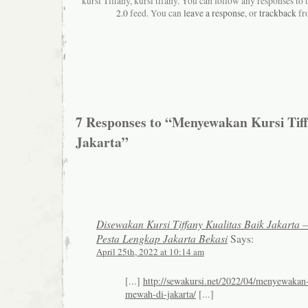
kursi Tiffany, kursi tifany. You can follow any responses to 
2.0
feed. You can
leave a response
, or
trackback
fr
7 Responses to “Menyewakan Kursi Tif
Jakarta”
Disewakan Kursi Tiffany Kualitas Baik Jakarta 
Pesta Lengkap Jakarta Bekasi
Says:
April 25th, 2022 at 10:14 am
[...]
http://sewakursi.net/2022/04/menyewakan-k
mewah-di-jakarta/
[...]