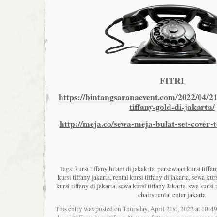
FITRI
https://bintangsaranaevent.com/2022/04/21
tiffany-gold-di-jakarta/
http://meja.co/sewa-meja-bulat-set-cover-t
Tags:
kursi tiffany hitam di jakakrta
,
persewaan kursi tiffan
kursi tiffany jakarta
,
rental kursi tiffany di jakarta
,
sewa kurs
kursi tiffany di jakarta
,
sewa kursi tiffany Jakarta
,
swa kursi t
chairs rental enter jakarta
This entry was posted on Thursday, April 21st, 2022 at 10:49