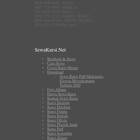
0878 7899 4040 ( WITA)
0857 7733 3808 ( SHEILA )
0812 8620 3076 ( EKA )
0878 7752 0712 ( ABDUL WASIT)
0895 3606 07518 ( ABDUL WASIT )
0878 8372 8730 (Nur Aeni)
SewaKursi.Net
BarStool & Stage
Cara Sewa
Cover Kursi Hitam
Download
Sewa Kursi Puff Minimalis
Elegan Mewah promo
Terbaru 2020
Foto Album
Harga Sewa Kursi
Kontak Sewa Kursi
Kursi Dealing
Kursi Direktur
Kursi Futura
Kursi Kuliah
Kursi Olivia
Kursi Plastik Anak
Kursi Puff
Kursi Scramble
Kursi Silang