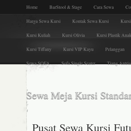
Home
BarStool & Stage
Cara Sewa
Co
Harga Sewa Kursi
Kontak Sewa Kursi
Kursi
Kursi Kuliah
Kursi Olivia
Kursi Plastik Ana
Kursi Tiffany
Kursi VIP Kayu
Pelanggan
Sewa SOFA
Sofa Single Seater
Tiang Antria
Sewa Meja Kursi Standar
Pusat Sewa Kursi Fut