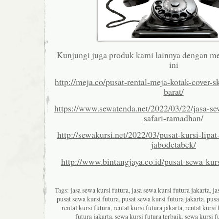
Kunjungi juga produk kami lainnya dengan me
ini
http://meja.co/pusat-rental-meja-kotak-cover-sk
barat/
https://www.sewatenda.net/2022/03/22/jasa-s
safari-ramadhan/
http://sewakursi.net/2022/03/pusat-kursi-lipa
jabodetabek/
http://www.bintangjaya.co.id/pusat-sewa-kurs
Tags:
jasa sewa kursi futura
,
jasa sewa kursi futura jakarta
,
ja
pusat sewa kursi futura
,
pusat sewa kursi futura jakarta
,
pusa
rental kursi futura
,
rental kursi futura jakarta
,
rental kursi 
futura jakarta
,
sewa kursi futura terbaik
,
sewa kursi f