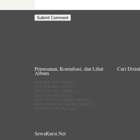
Pemesanan, Konsultasi, dan Lihat
Cari Disini
Album
0878 8537 7555 ( TITIN )
0878 7899 4040 ( WITA)
0857 7733 3808 ( SHEILA )
0812 8620 3076 ( EKA )
0878 7752 0712 ( ABDUL WASIT)
0895 3606 07518 ( ABDUL WASIT )
0878 8372 8730 (Nur Aeni)
SewaKursi.Net