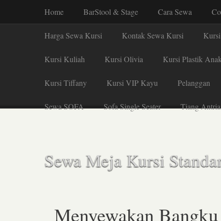
Home
BarStool & Stage
Cara Sewa
Co
Harga Sewa Kursi
Kontak Sewa Kursi
Kursi
Kursi Kuliah
Kursi Olivia
Kursi Plastik Ana
Kursi Tiffany
Kursi VIP Kayu
Pelanggan
Sewa SOFA
Sofa Single Seater
Tiang Antria
Sewa Meja Kursi Standar
Menyewakan Bangku