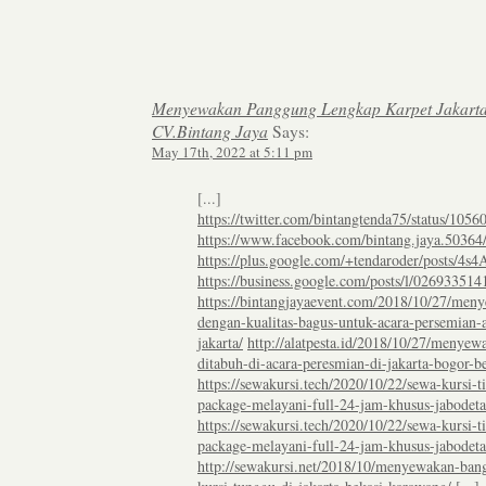
Menyewakan Panggung Lengkap Karpet Jakarta 
CV.Bintang Jaya
Says:
May 17th, 2022 at 5:11 pm
[...]
https://twitter.com/bintangtenda75/status/10
https://www.facebook.com/bintang.jaya.5036
https://plus.google.com/+tendaroder/posts/4
https://business.google.com/posts/l/0269335
https://bintangjayaevent.com/2018/10/27/men
dengan-kualitas-bagus-untuk-acara-persemian
jakarta/
http://alatpesta.id/2018/10/27/menye
ditabuh-di-acara-peresmian-di-jakarta-bogor-be
https://sewakursi.tech/2020/10/22/sewa-kursi-t
package-melayani-full-24-jam-khusus-jabodeta
https://sewakursi.tech/2020/10/22/sewa-kursi-t
package-melayani-full-24-jam-khusus-jabodeta
http://sewakursi.net/2018/10/menyewakan-ban