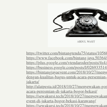
ABDUL WASIT
https://twitter.com/bintangtenda75/status/1
https://www.facebook.com/bintang.jaya.5036
https://plus.google.com/+tendaroder/posts/
https://business.google.com/posts/l/0269335
https://bintangjayaevent.com/2018/10/27/men
dengan-kualitas-bagus-untuk-acara-persemian
jakarta/
http://alatpesta.id/2018/10/27/menyewakan-go
acara-peresmian-di-jakarta-bogor-bekasi/
https://sewakursi.tech/2018/10/27/menyewakan
event-di-jakarta-bogor-bekasi-karawang/
https://sewakursi.tech/2018/10/27/menyewakan