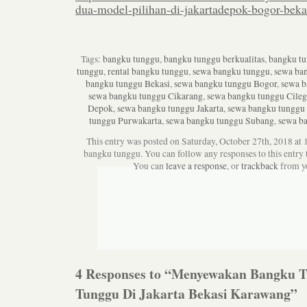
dua-model-pilihan-di-jakartadepok-bogor-beka
Tags:
bangku tunggu
,
bangku tunggu berkualitas
,
bangku tu
tunggu
,
rental bangku tunggu
,
sewa bangku tunggu
,
sewa ba
bangku tunggu Bekasi
,
sewa bangku tunggu Bogor
,
sewa b
sewa bangku tunggu Cikarang
,
sewa bangku tunggu Cile
Depok
,
sewa bangku tunggu Jakarta
,
sewa bangku tunggu
tunggu Purwakarta
,
sewa bangku tunggu Subang
,
sewa b
This entry was posted on Saturday, October 27th, 2018 at 
bangku tunggu. You can follow any responses to this entry
You can
leave a response
, or
trackback
from yo
4 Responses to “Menyewakan Bangku T
Tunggu Di Jakarta Bekasi Karawang”