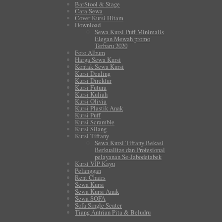
BarStool & Stage
Cara Sewa
Cover Kursi Hitam
Download
Sewa Kursi Puff Minimalis
Elegan Mewah promo
Terbaru 2020
Foto Album
Harga Sewa Kursi
Kontak Sewa Kursi
Kursi Dealing
Kursi Direktur
Kursi Futura
Kursi Kuliah
Kursi Olivia
Kursi Plastik Anak
Kursi Puff
Kursi Scramble
Kursi Silang
Kursi Tiffany
Sewa Kursi Tiffany Bekasi
Berkualitas dan Profesional
pelayanan Se-Jabodetabek
Kursi VIP Kayu
Pelanggan
Rent Chairs
Sewa Kursi
Sewa Kursi Anak
Sewa SOFA
Sofa Single Seater
Tiang Antrian Pita & Beludru