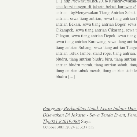
[...]
http://sewakursi.net/2018/10/menyewakan
atau-kursi-tunggu-di-jakarta-bekasi-karawang/
antrian TagMenyewakan Tiang Antrian Sabuk Ta
antrian, sewa tiang antrian, sewa tiang antria
antrian Bekasi, sewa tiang antrian Bogor, sewa 
Cikampek, sewa tiang antrian Cikarang, sewa t
Cilegon, sewa tiang antrian Depok, sewa tiang 
sewa tiang antrian Karawang, sewa tiang antri
tiang antrian Subang, sewa tiang antrian Tange
antrian Teluk Jambe, stand rope, tiang antrian, 
bludru, tiang antrian bludru biru, tiang antrian
antrian bludru merah, tiang antrian sabuk, tian
tiang antrian sabuk merah, tiang antrian stainles
bludru [...]
Panggung Berkualitas Untuk Acara Indoor Dan 
Disewakan Di Jakarta - Sewa Tenda Event, Pere
Tlp.021.82619.088
Says:
October 30th, 2024 at 3:37 pm