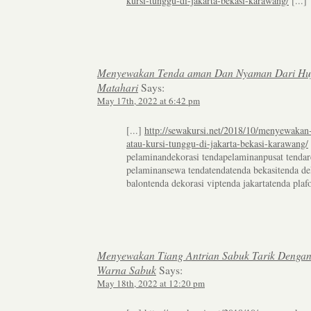
kursi-tunggu-di-jakarta-bekasi-karawang/
[...]
Menyewakan Tenda aman Dan Nyaman Dari Hu
Matahari
Says:
May 17th, 2022 at 6:42 pm
[...]
http://sewakursi.net/2018/10/menyewakan
atau-kursi-tunggu-di-jakarta-bekasi-karawang/
pelaminandekorasi tendapelaminanpusat tendar
pelaminansewa tendatendatenda bekasitenda de
balontenda dekorasi viptenda jakartatenda plafo
Menyewakan Tiang Antrian Sabuk Tarik Dengan
Warna Sabuk
Says:
May 18th, 2022 at 12:20 pm