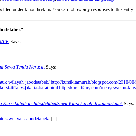
filed under kursi direktur. You can follow any responses to this entry
abodetabek”
BAIK
Says:
an Sewa Tenda Kerucut
Says:
ntuk-wilayah-jabodetabek/
http://kursikitamurah.blogspot.com/2018/08
rsi-tiffany-jakarta-barat.html
http://kursitifany.com/menyewakan-kursi-
 Kursi kuliah di JabodetabekSewa Kursi kuliah di Jabodetabek
Says:
ntuk-wilayah-jabodetabek/
[...]