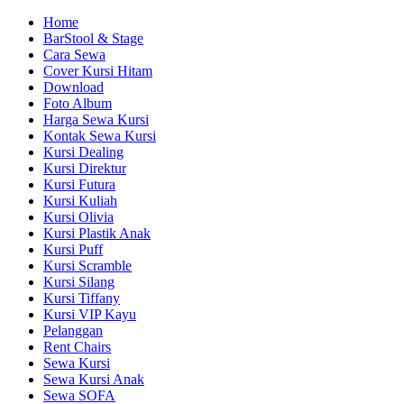
Home
BarStool & Stage
Cara Sewa
Cover Kursi Hitam
Download
Foto Album
Harga Sewa Kursi
Kontak Sewa Kursi
Kursi Dealing
Kursi Direktur
Kursi Futura
Kursi Kuliah
Kursi Olivia
Kursi Plastik Anak
Kursi Puff
Kursi Scramble
Kursi Silang
Kursi Tiffany
Kursi VIP Kayu
Pelanggan
Rent Chairs
Sewa Kursi
Sewa Kursi Anak
Sewa SOFA