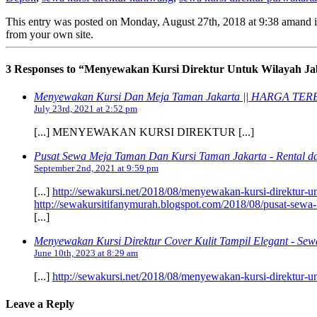
This entry was posted on Monday, August 27th, 2018 at 9:38 amand is 
from your own site.
3 Responses to “Menyewakan Kursi Direktur Untuk Wilayah J
Menyewakan Kursi Dan Meja Taman Jakarta || HARGA TER
July 23rd, 2021 at 2:52 pm
[...] MENYEWAKAN KURSI DIREKTUR [...]
Pusat Sewa Meja Taman Dan Kursi Taman Jakarta - Rental d
September 2nd, 2021 at 9:59 pm
[...]
http://sewakursi.net/2018/08/menyewakan-kursi-direktur-u
http://sewakursitifanymurah.blogspot.com/2018/08/pusat-sewa-ku
[...]
Menyewakan Kursi Direktur Cover Kulit Tampil Elegant - Sewa
June 10th, 2023 at 8:29 am
[...]
http://sewakursi.net/2018/08/menyewakan-kursi-direktur-u
Leave a Reply