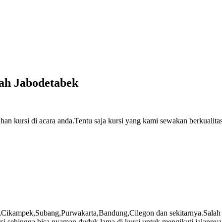
ah Jabodetabek
an kursi di acara anda.Tentu saja kursi yang kami sewakan berkualitas
,Cikampek,Subang,Purwakarta,Bandung,Cilegon dan sekitarnya.Salah 
si sehingga bisa nyaman duduk lama di kursi untuk mengikuti jalannya