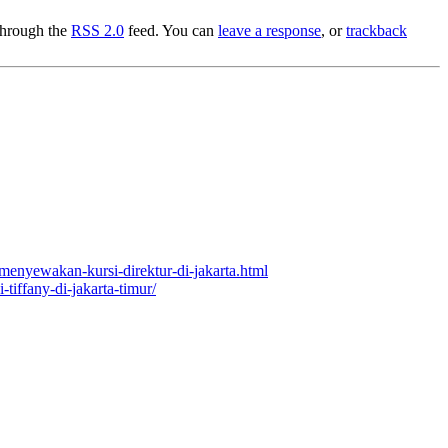
 through the
RSS 2.0
feed. You can
leave a response
, or
trackback
/menyewakan-kursi-direktur-di-jakarta.html
tiffany-di-jakarta-timur/