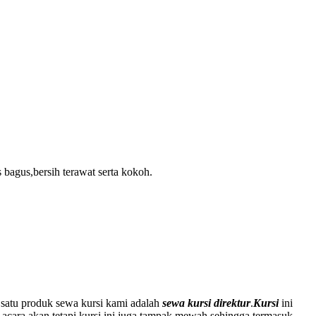
 bagus,bersih terawat serta kokoh.
satu produk sewa kursi kami adalah
sewa kursi direktur
.
Kursi
ini
 acara akan tetapi kursi ini juga tampak mewah sehingga termasuk