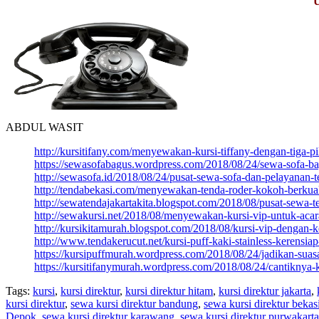
ABDUL WASIT
http://kursitifany.com/menyewakan-kursi-tiffany-dengan-tiga-
https://sewasofabagus.wordpress.com/2018/08/24/sewa-sofa-ba
http://sewasofa.id/2018/08/24/pusat-sewa-sofa-dan-pelayanan-te
http://tendabekasi.com/menyewakan-tenda-roder-kokoh-berkual
http://sewatendajakartakita.blogspot.com/2018/08/pusat-sewa-
http://sewakursi.net/2018/08/menyewakan-kursi-vip-untuk-acara-
http://kursikitamurah.blogspot.com/2018/08/kursi-vip-dengan-k
http://www.tendakerucut.net/kursi-puff-kaki-stainless-kerensia
https://kursipuffmurah.wordpress.com/2018/08/24/jadikan-suas
https://kursitifanymurah.wordpress.com/2018/08/24/cantiknya-k
Tags:
kursi
,
kursi direktur
,
kursi direktur hitam
,
kursi direktur jakarta
,
kursi direktur
,
sewa kursi direktur bandung
,
sewa kursi direktur bekas
Depok
,
sewa kursi direktur karawang
,
sewa kursi direktur purwakarta