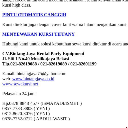
kursi high class.
PINTU OTOMATIS CANGGIH
Kursi direktur juga dengan cover kulit warna hitam menjadikan kurs
MENYEWAKAN KURSI TIFFANY
Hubungi kami untuk solusi kebutuhan sewa kursi direktur di acara a
CV.Bintang Jaya Rental Party Equipment
Jl. Siti I No.40 Mustikajaya Bekasi
Tlp.021-82619088 / 021-82619089 / 021-82601199
E-mail. bintangjaya75@yahoo.com
web.
www.bintangjaya.co.id
www.sewakursi.net
Pelayanan 24 jam :
Hp.0878-8848-4577 (ISMAYADI/ISMET )
0857-7733-3808 ( YENI )
0812-8620-3076 ( YENI )
0878-7752-0712 ( ABDUL WASIT )