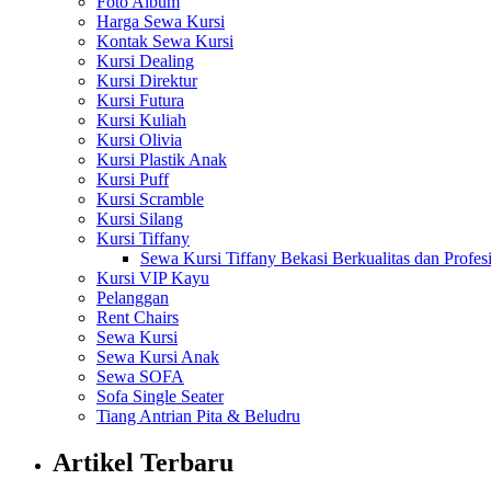
Foto Album
Harga Sewa Kursi
Kontak Sewa Kursi
Kursi Dealing
Kursi Direktur
Kursi Futura
Kursi Kuliah
Kursi Olivia
Kursi Plastik Anak
Kursi Puff
Kursi Scramble
Kursi Silang
Kursi Tiffany
Sewa Kursi Tiffany Bekasi Berkualitas dan Profes
Kursi VIP Kayu
Pelanggan
Rent Chairs
Sewa Kursi
Sewa Kursi Anak
Sewa SOFA
Sofa Single Seater
Tiang Antrian Pita & Beludru
Artikel Terbaru