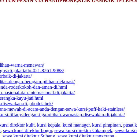
UNTUK PESAN VIA HANDPHONE,KLIK GAMBAR TELEPO
pilihan-warna-menawan/
gus-di-jakartatlp-021-8261-9088/
rbaik-di-jakarta/
itas-dengan-beragam-pilihan-dekorasi/
tenda-roderkokoh-dan-aman-di.html
nasional-dan-internasional-di-jakarta/
erangka-kayu-jati.html
p-disewakan-di-jabodetabek/
ana-mewah-di-acara-anda-dengan-sewa-kursi-puff-kaki-stainless/
ursi-tiffany-dengan-tiga-pilihan-warnasiap-disewakan-di-jakarta/
kursi direktur kulit
,
kursi kepala
,
kursi manager
,
kursi pimpinan
,
pusat k
i
,
sewa kursi direktur bogor
,
sewa kursi direktur Cikampek
,
sewa kursi 
,
sewa kursi direktur Subang
,
sewa kursi direktur tangerang