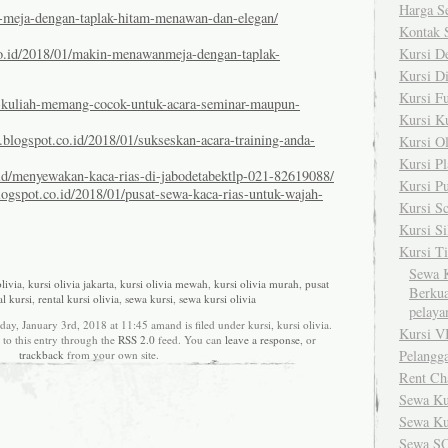
Harga S
-meja-dengan-taplak-hitam-menawan-dan-elegan/
Kontak 
co.id/2018/01/makin-menawanmeja-dengan-taplak-
Kursi D
Kursi Di
Kursi Fu
si-kuliah-memang-cocok-untuk-acara-seminar-maupun-
Kursi K
h.blogspot.co.id/2018/01/sukseskan-acara-training-anda-
Kursi Ol
Kursi Pl
.id/menyewakan-kaca-rias-di-jabodetabektlp-021-82619088/
Kursi Pu
blogspot.co.id/2018/01/pusat-sewa-kaca-rias-untuk-wajah-
Kursi S
Kursi Si
Kursi Ti
Sewa K
olivia
,
kursi olivia jakarta
,
kursi olivia mewah
,
kursi olivia murah
,
pusat
Berkua
al kursi
,
rental kursi olivia
,
sewa kursi
,
sewa kursi olivia
pelaya
ay, January 3rd, 2018 at 11:45 amand is filed under kursi, kursi olivia.
Kursi V
to this entry through the
RSS 2.0
feed. You can
leave a response
, or
Pelangg
trackback
from your own site.
Rent Ch
Sewa Ku
Sewa Ku
Sewa S