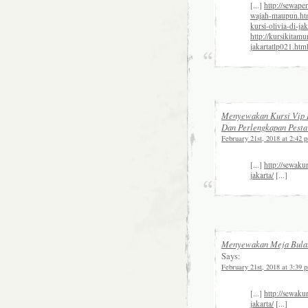
[...]
http://sewape
wajah-maupun.ht
kursi-olivia-di-jak
http://kursikitam
jakartatlp021.htm
Menyewakan Kursi Vip D
Dan Perlengkapan Pesta
February 21st, 2018 at 2:42 
[...]
http://sewaku
jakarta/
[...]
Menyewakan Meja Bulat 
Says:
February 21st, 2018 at 3:39 
[...]
http://sewaku
jakarta/
[...]