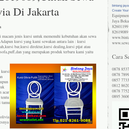
via Di Jakarta
bintang jaya
Create You
Equipment
Jaya Beka
82601199 
a
82619089
 macam jenis kursi untuk memenuhi kebutuhan akan sewa
www.binta
a.Adapun kursi yang kami sewakan antara lain : kursi
www.sewak
ah,kursi bar,kursi direktur,kursi dealing,kursi pijat atau
ny,sofa,puff,dan yang merupakan produk terbaru kami yaitu
Cara S
0878 8537
 kursi
0878 789
an
0857 773
taupun
0812 8620
tuk
0878 775
n acar
0895 360
tentu
i tamu
olivia
esnya