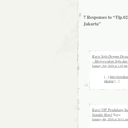
7 Responses to “Tlp.0
Jakarta”
Kursi Sofa Dengan Desa
– Menyewakan Sofa d
January 3rd, 2018 at 1:45 pm
[...]
http://sewaku
jakarta/
[...]
Kursi VIP Pendukung Su
Standar Hotel
Says:
January 4th, 2018 at 10:11 a