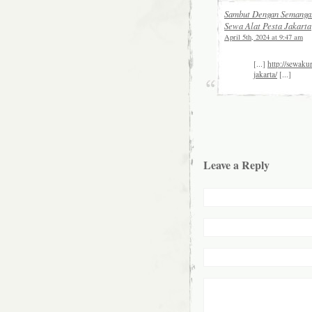
Sambut Dengan Semangat
Sewa Alat Pesta Jakarta
April 5th, 2024 at 9:47 am
[...]
http://sewaku
jakarta/
[...]
Leave a Reply