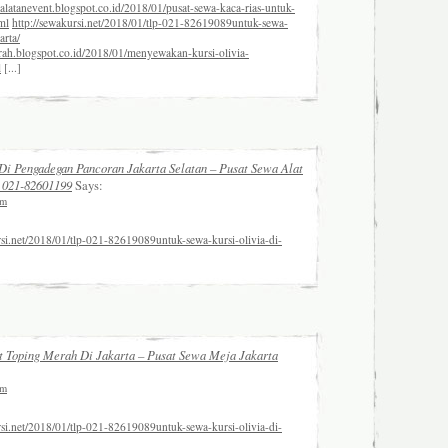
ralatanevent.blogspot.co.id/2018/01/pusat-sewa-kaca-rias-untuk-
ml
http://sewakursi.net/2018/01/tlp-021-82619089untuk-sewa-
arta/
urah.blogspot.co.id/2018/01/menyewakan-kursi-olivia-
l
[...]
i Pengadegan Pancoran Jakarta Selatan – Pusat Sewa Alat
 021-82601199
Says:
pm
rsi.net/2018/01/tlp-021-82619089untuk-sewa-kursi-olivia-di-
Toping Merah Di Jakarta – Pusat Sewa Meja Jakarta
pm
rsi.net/2018/01/tlp-021-82619089untuk-sewa-kursi-olivia-di-