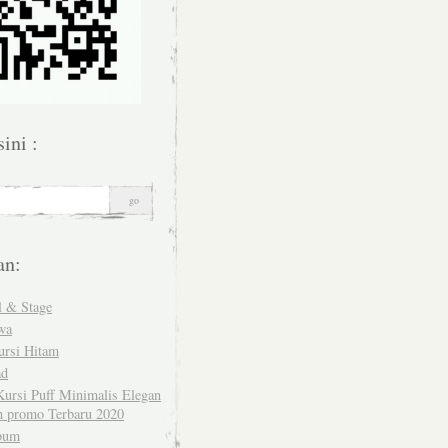
sini :
an:
l & Stage
wa
ursi Hitam
ad
ursi Puff Minimalis Elegan
 promo Terbaru 2020
bum