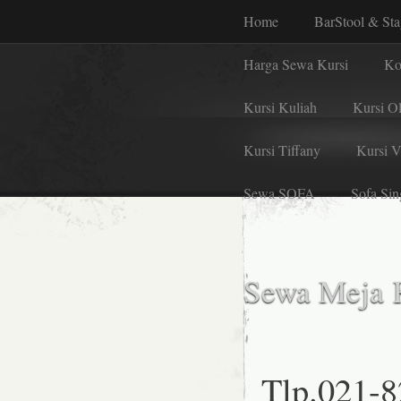
Home
BarStool & St
Harga Sewa Kursi
Ko
Kursi Kuliah
Kursi Ol
Kursi Tiffany
Kursi 
Sewa SOFA
Sofa Sin
Sewa Meja K
Tlp.021-