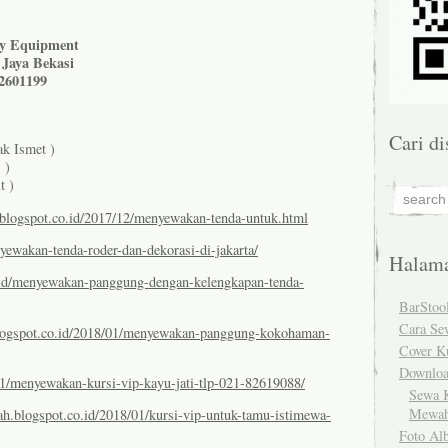
ty Equipment
 Jaya Bekasi
82601199
Cari di
k Ismet )
 )
t )
a.blogspot.co.id/2017/12/menyewakan-tenda-untuk.html
yewakan-tenda-roder-dan-dekorasi-di-jakarta/
Halam
.id/menyewakan-panggung-dengan-kelengkapan-tenda-
BarStoo
Cara Se
.blogspot.co.id/2018/01/menyewakan-panggung-kokohaman-
Cover K
Downlo
01/menyewakan-kursi-vip-kayu-jati-tlp-021-82619088/
Sewa K
Mewah
ah.blogspot.co.id/2018/01/kursi-vip-untuk-tamu-istimewa-
Foto Al