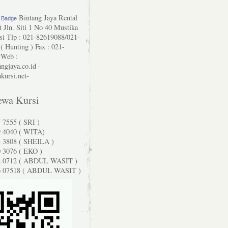
Bintang Jaya Rental
r Badge
 Jln. Siti 1 No 40 Mustika
si Tlp : 021-82619088/021-
( Hunting ) Fax : 021-
 Web :
ngjaya.co.id -
ursi.net-
ewa Kursi
 7555 ( SRI )
9 4040 ( WITA)
3 3808 ( SHEILA )
 3076 ( EKO )
2 0712 ( ABDUL WASIT )
6 07518 ( ABDUL WASIT )