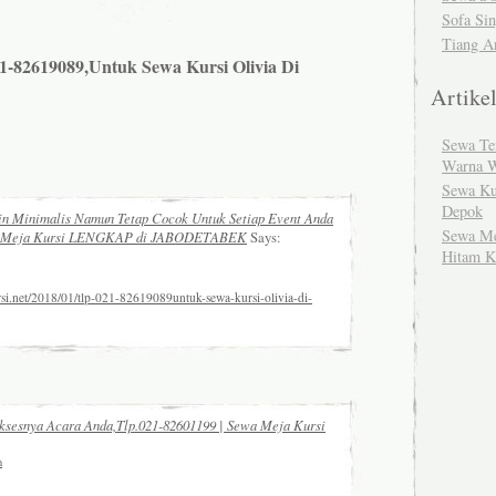
Sofa Sin
Tiang An
21-82619089,Untuk Sewa Kursi Olivia Di
Artike
Sewa Te
Warna W
Sewa Ku
Depok
in Minimalis Namun Tetap Cocok Untuk Setiap Event Anda
Sewa Me
an Meja Kursi LENGKAP di JABODETABEK
Says:
Hitam K
rsi.net/2018/01/tlp-021-82619089untuk-sewa-kursi-olivia-di-
ksesnya Acara Anda,Tlp.021-82601199 | Sewa Meja Kursi
m