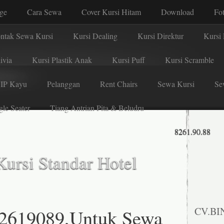
age
Cara Sewa
Cover Kursi Hitam
Download
Fo
ntak Sewa Kursi
Kursi Dealing
Kursi Direktur
Kursi 
ivia
Kursi Plastik Anak
Kursi Puff
Kursi Scramble
VIP Kayu
Pelanggan
Rent Chairs
Sewa Kursi
Se
gle Seater
Tiang Antrian Pita & Beludru
8261.90.88
ursi Standar Hotel
82619089,Untuk Sewa
CV.BI