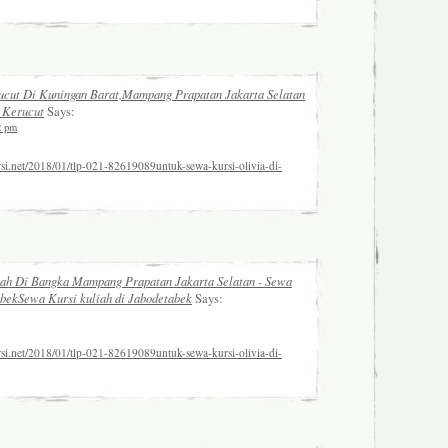
cut Di Kuningan Barat,Mampang Prapatan Jakarta Selatan
a Kerucut
Says:
2 pm
rsi.net/2018/01/tlp-021-82619089untuk-sewa-kursi-olivia-di-
h Di Bangka Mampang Prapatan Jakarta Selatan - Sewa
abekSewa Kursi kuliah di Jabodetabek
Says:
rsi.net/2018/01/tlp-021-82619089untuk-sewa-kursi-olivia-di-