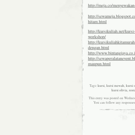
http://meja.co/menyewakan
http://sewameja.blogspot.
hitam.html
http://kursikuliah.net/kur
workshop/
http://kursikuliahkitamura
dengan.html
http://www.bintangjaya.co
http://sewaperalatanevent.
maupun.html
Tags:
kursi
,
kursi mewah
,
kursi 
kursi olivia
,
rent
This entry was posted on Wednesd
You can follow any responses 