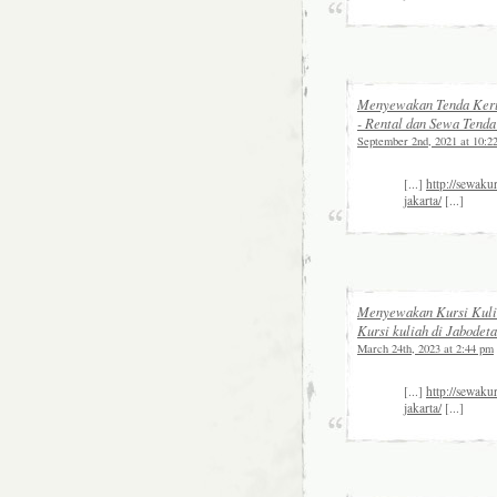
Menyewakan Tenda Keru
- Rental dan Sewa Tend
September 2nd, 2021 at 10:2
[...]
http://sewaku
jakarta/
[...]
Menyewakan Kursi Kulia
Kursi kuliah di Jabodet
March 24th, 2023 at 2:44 pm
[...]
http://sewaku
jakarta/
[...]