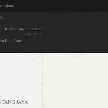
to Album
Futura
Kursi Silang
Rental Kursi
Telp. (021)
wa Kursi Anak
NTANG JAYA