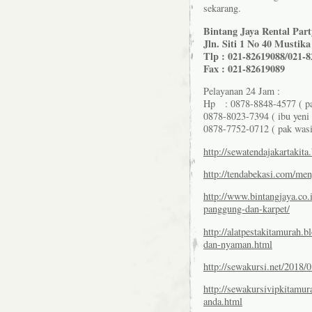
sekarang.
Bintang Jaya Rental Par
Jln. Siti 1 No 40 Mustika
Tlp : 021-82619088/021-
Fax : 021-82619089
Pelayanan 24 Jam :
Hp : 0878-8848-4577 ( pa
0878-8023-7394 ( ibu yeni
0878-7752-0712 ( pak wasi
http://sewatendajakartakit
http://tendabekasi.com/men
http://www.bintangjaya.co
panggung-dan-karpet/
http://alatpestakitamurah
dan-nyaman.html
http://sewakursi.net/2018/
http://sewakursivipkitamur
anda.html