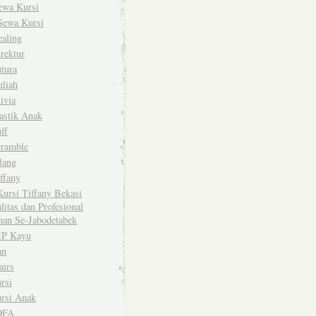
ewa Kursi
Sewa Kursi
ealing
rektur
tura
uliah
ivia
astik Anak
ff
cramble
lang
ffany
ursi Tiffany Bekasi
litas dan Profesional
nan Se-Jabodetabek
IP Kayu
an
airs
rsi
rsi Anak
OFA