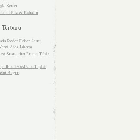
gle Seater
trian Pita & Beludru
l Terbaru
nda Roder Dekor Serut
arni Area Jakarta
rsi Susun dan Round Table
ja Ibm 180×45cm Taplak
etat Bogor