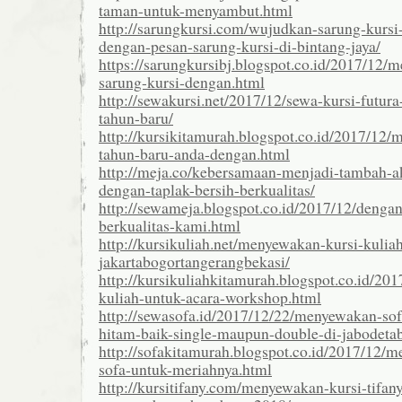
taman-untuk-menyambut.html
http://sarungkursi.com/wujudkan-sarung-kursi
dengan-pesan-sarung-kursi-di-bintang-jaya/
https://sarungkursibj.blogspot.co.id/2017/12/
sarung-kursi-dengan.html
http://sewakursi.net/2017/12/sewa-kursi-futu
tahun-baru/
http://kursikitamurah.blogspot.co.id/2017/12/
tahun-baru-anda-dengan.html
http://meja.co/kebersamaan-menjadi-tambah-ak
dengan-taplak-bersih-berkualitas/
http://sewameja.blogspot.co.id/2017/12/denga
berkualitas-kami.html
http://kursikuliah.net/menyewakan-kursi-kuliah
jakartabogortangerangbekasi/
http://kursikuliahkitamurah.blogspot.co.id/201
kuliah-untuk-acara-workshop.html
http://sewasofa.id/2017/12/22/menyewakan-sof
hitam-baik-single-maupun-double-di-jabodeta
http://sofakitamurah.blogspot.co.id/2017/12/
sofa-untuk-meriahnya.html
http://kursitifany.com/menyewakan-kursi-tifan