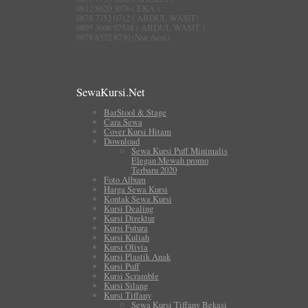
0812 8620 3076 ( EKA )
0878 7752 0712 ( ABDUL WASIT)
0895 3606 07518 ( ABDUL WASIT )
0878 8372 8730 (Nur Aeni)
SewaKursi.Net
BarStool & Stage
Cara Sewa
Cover Kursi Hitam
Download
Sewa Kursi Puff Minimalis
Elegan Mewah promo
Terbaru 2020
Foto Album
Harga Sewa Kursi
Kontak Sewa Kursi
Kursi Dealing
Kursi Direktur
Kursi Futura
Kursi Kuliah
Kursi Olivia
Kursi Plastik Anak
Kursi Puff
Kursi Scramble
Kursi Silang
Kursi Tiffany
Sewa Kursi Tiffany Bekasi