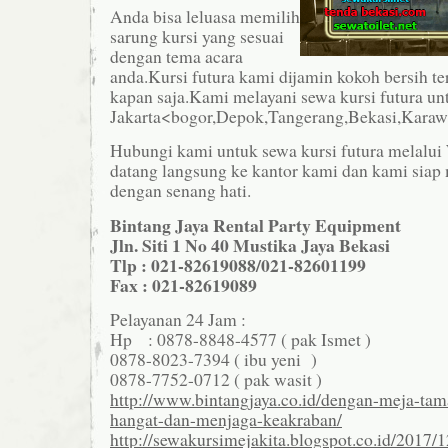
Anda bisa leluasa memilih
sarung kursi yang sesuai
dengan tema acara
anda.Kursi futura kami dijamin kokoh bersih te
kapan saja.Kami melayani sewa kursi futura un
Jakarta<bogor,Depok,Tangerang,Bekasi,Karawa
Hubungi kami untuk sewa kursi futura melalui
datang langsung ke kantor kami dan kami siap
dengan senang hati.
Bintang Jaya Rental Party Equipment
Jln. Siti 1 No 40 Mustika Jaya Bekasi
Tlp : 021-82619088/021-82601199
Fax : 021-82619089
Pelayanan 24 Jam :
Hp : 0878-8848-4577 ( pak Ismet )
0878-8023-7394 ( ibu yeni )
0878-7752-0712 ( pak wasit )
http://www.bintangjaya.co.id/dengan-meja-ta
hangat-dan-menjaga-keakraban/
http://sewakursimejakita.blogspot.co.id/2017