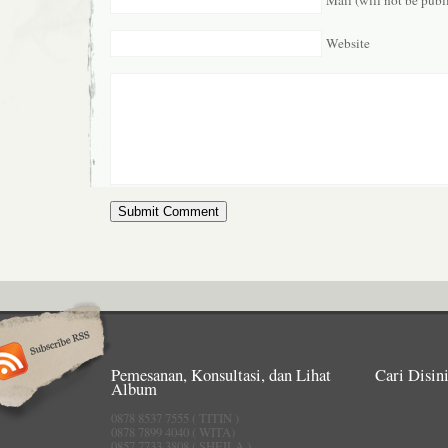
Mail (will not be publ
Website
Pemesanan, Konsultasi, dan Lihat
Cari Disini
Album
0878 8537 7555 ( TITIN )
0878 7899 4040 ( WITA)
0857 7733 3808 ( SHEILA )