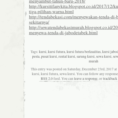
menyambut-tahun-baru-2018/
http://kursitifanykita.blogspot.co.id/2017/12/k
tiga-pilihan-warna.html
http://tendabekasi.com/menyewakan-tenda-di-
sekitarnya/
http://sewatendabekasimurah.blogspot.co.id/2
menyewa-tenda-di-jabodetabek.html
Tags:
kursi
,
kursi futura
,
kursi futura berkualitas
,
kursi jabo
pesta
,
pusat kursi
,
rental kursi
,
sarung kursi
,
sewa kursi
,
sew
murah
This entry was posted on Saturday, December 23rd, 2017 at 
kursi, kursi futura, sewa kursi. You can follow any response
RSS 2.0
feed. You can
leave a response
, or
trackback