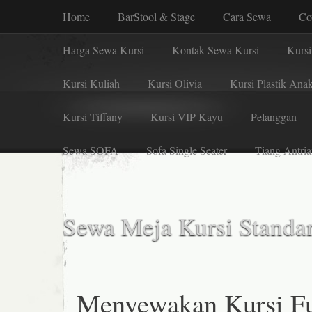
Home
BarStool & Stage
Cara Sewa
Co
Harga Sewa Kursi
Kontak Sewa Kursi
Kursi
Kursi Kuliah
Kursi Olivia
Kursi Plastik Ana
Kursi Tiffany
Kursi VIP Kayu
Pelanggan
Sewa SOFA
Sofa Single Seater
Tiang Antria
Sewa Meja Kursi Standar
Menyewakan Kursi Fu